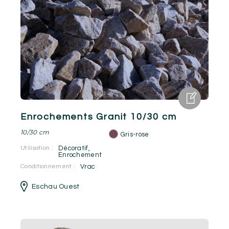
Enrochements Granit 10/30 cm
10/30 cm
Gris-rose
Utilisation :
Décoratif
,
Enrochement
Conditionnement :
Vrac
Eschau Ouest