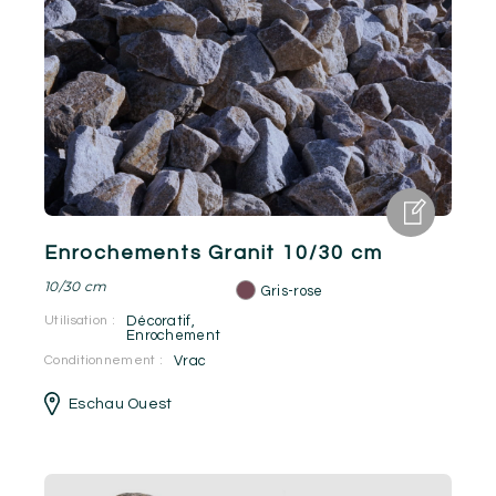
Enrochements Granit 10/30 cm
10/30 cm
Gris-rose
Utilisation :
Décoratif
,
Enrochement
Conditionnement :
Vrac
Eschau Ouest