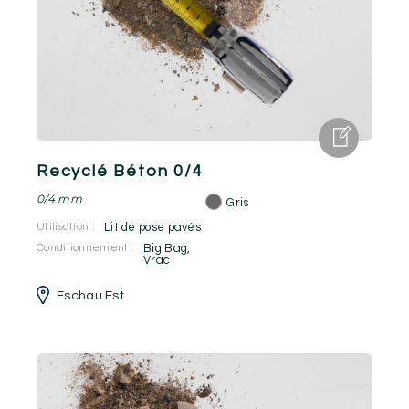
Recyclé Béton 0/4
0/4 mm
Gris
Utilisation :
Lit de pose pavés
Conditionnement :
Big Bag
,
Vrac
Eschau Est