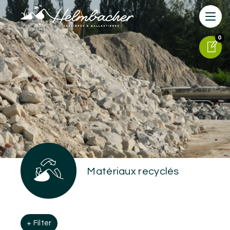
0
0
Matériaux recyclés
+ Filter