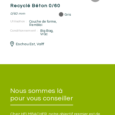
Recyclé Béton 0/60
0/60 mm
Gris
Utilisation :
Couche de forme
,
Remblai
Conditionnement :
Big Bag
,
Vrac
Eschau Est
,
Valff
Nous sommes là
pour vous conseiller
Chez HELMBACHER, notre objectif premier est de