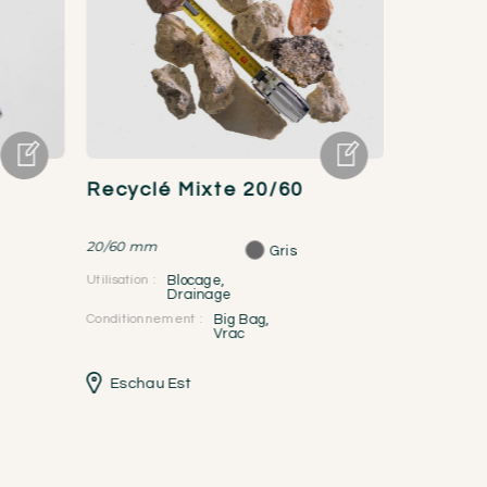
Recyclé Mixte 20/60
Recycl
20/60 mm
4/14 mm
Gris
Utilisation :
Blocage
,
Utilisation :
Drainage
Conditionnement :
Big Bag
,
Conditionne
Vrac
Eschau Est
Eschau 