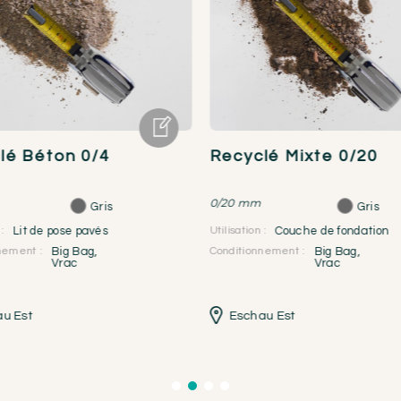
lé Béton 0/4
Recyclé Mixte 0/20
0/20 mm
Gris
Gris
:
Lit de pose pavés
Utilisation :
Couche de fondation
nement :
Big Bag
,
Conditionnement :
Big Bag
,
Vrac
Vrac
u Est
Eschau Est