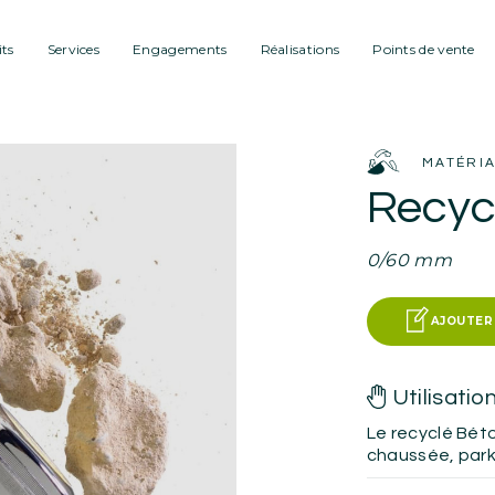
ts
Services
Engagements
Réalisations
Points de vente
MATÉRI
Recyc
0/60 mm
AJOUTER
Utilisatio
Le recyclé Béto
chaussée, park