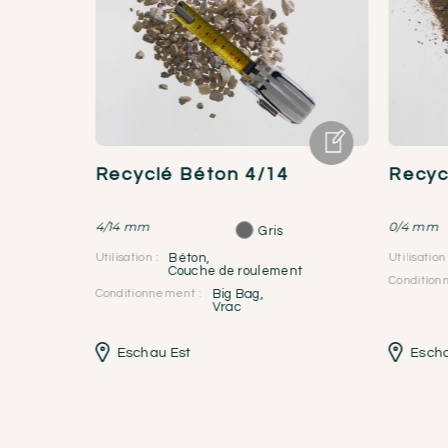
0
Recyclé Béton 4/14
Recyc
4/14 mm
0/4 mm
Gris
Utilisation :
Béton
,
Utilisation 
Couche de roulement
Condition
Conditionnement :
Big Bag
,
Vrac
Eschau Est
Escha