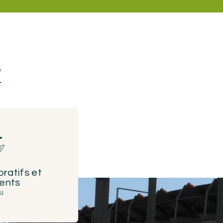
s
ratifs et
ents
s)