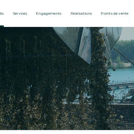
ts
Services
Engagements
Réalisations
Points de vente