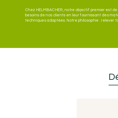
Chez HELMBACHER, notre objectif premier est de
besoins de nos clients en leur fournissant des mat
techniques adaptées. Notre philosophie : relever t
Dé