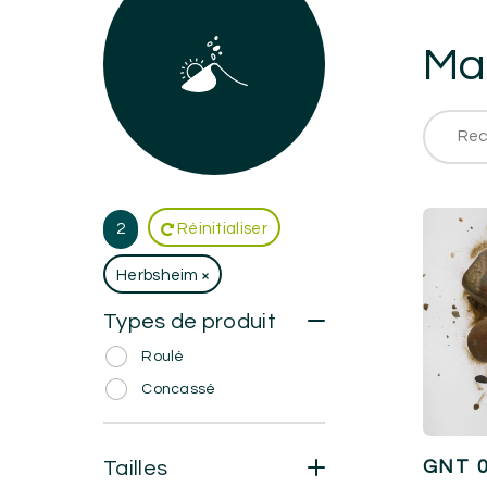
Mat
2
Réinitialiser
Herbsheim
Types de produit
Roulé
Concassé
GNT 0
Tailles