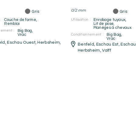
0/2 mm
Gris
Gris
:
Couche de forme
,
Utilisation :
Enrobage tuyaux
,
Remblai
Lit de pose
,
Manèges à chevaux
nement :
Big Bag
,
Vrac
Conditionnement :
Big Bag
,
Vrac
eld
,
Eschau Ouest
,
Herbsheim
,
Benfeld
,
Eschau Est
,
Eschau
Herbsheim
,
Valff