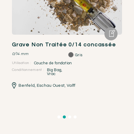
Grave Non Traitée 0/14 concassée
G
0/14 mm
10
Gris
Utilisation :
Couche de fondation
Util
Conditionnement :
Big Bag
,
Vrac
Con
Benfeld
,
Eschau Ouest
,
Valff