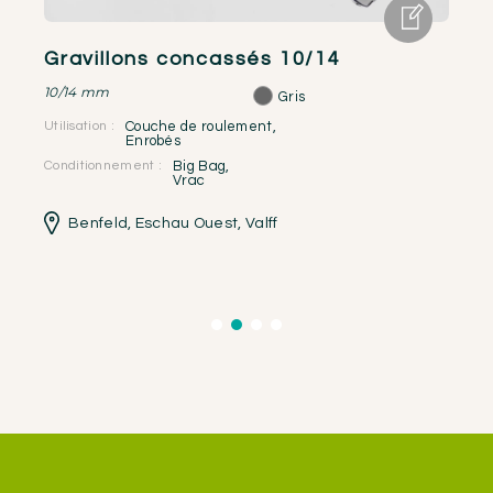
Gravillons concassés 10/14
G
10/14 mm
6/
Gris
Utilisation :
Couche de roulement
,
Util
Enrobés
Conditionnement :
Big Bag
,
Vrac
Con
Benfeld
,
Eschau Ouest
,
Valff