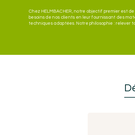
Chez HELMBACHER, notre objectif premier est de
besoins de nos clients en leur fournissant des mat
techniques adaptées. Notre philosophie : relever t
Dé