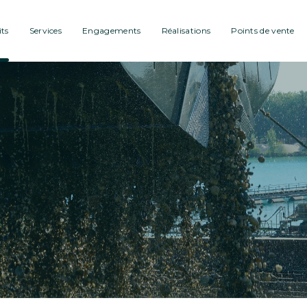
ts
Services
Engagements
Réalisations
Points de vente