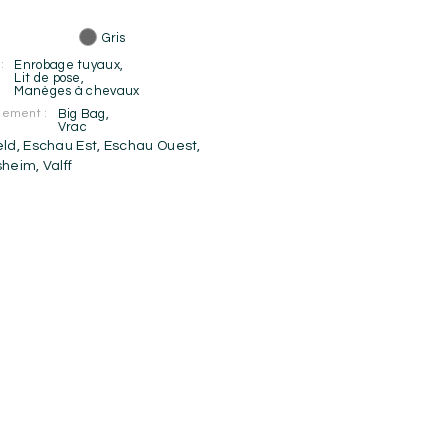
Gris
:
Enrobage tuyaux
,
Lit de pose
,
Manèges à chevaux
nement :
Big Bag
,
Vrac
eld
,
Eschau Est
,
Eschau Ouest
,
sheim
,
Valff