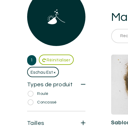
Mat
1
Réinitialiser
Eschau Est
Types de produit
Roulé
Concassé
Sablo
Tailles